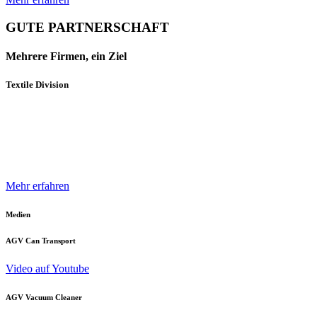
GUTE PARTNERSCHAFT
Mehrere Firmen, ein Ziel
Textile Division
Mehrere Unternehmen und Geschäftsbereiche der Neuenhauser
Gruppe sind mit innovativen Produkten und Konzepten darauf
spezialisiert, die Textilindustrie optimal zu unterstützen.
Mehr erfahren
Medien
AGV Can Transport
Video auf Youtube
AGV Vacuum Cleaner