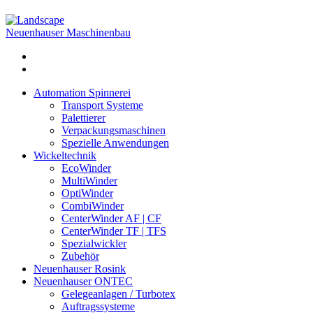
Neuenhauser Maschinenbau
Automation Spinnerei
Transport Systeme
Palettierer
Verpackungsmaschinen
Spezielle Anwendungen
Wickeltechnik
EcoWinder
MultiWinder
OptiWinder
CombiWinder
CenterWinder AF | CF
CenterWinder TF | TFS
Spezialwickler
Zubehör
Neuenhauser Rosink
Neuenhauser ONTEC
Gelegeanlagen / Turbotex
Auftragssysteme