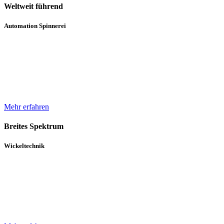
Weltweit führend
Automation Spinnerei
Wir sind weltweit führend in der automatisierten Handhabung von
Natur- und Chemiefasergarnspulen. Durch komplette
Automatisierungsprozesse unterstützen wir bei der Erhöhung der
Produktqualität.
Mehr erfahren
Breites Spektrum
Wickeltechnik
Unser breites Spektrum von Wicklern für die verschiedensten
Gewebe, Gewirke und Vliese basiert auf über 30 Jahren Erfahrung
und einem in diesem Zeitraum kontinuierlich gewachsenen Know-
How.