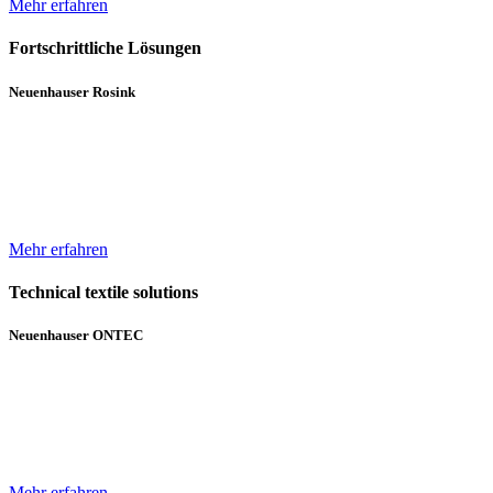
Mehr erfahren
Fortschrittliche Lösungen
Neuenhauser Rosink
Neben Hochleistungskannenstöcken und Kannenwechslern gehören
Servicemaschinen für die Spinnereien zum Lieferumfang von
Neuenhauser Rosink.
Mehr erfahren
Technical textile solutions
Neuenhauser ONTEC
Mit dem Textilmaschinen-Bereich ergänzt die Unternehmensgruppe
das bisherige Angebot im Bereich Wickeltechnik um Beschichtungs-
und Gelegeanlagen für technische Textilien.
Mehr erfahren