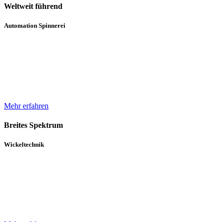
Weltweit führend
Automation Spinnerei
Wir sind weltweit führend in der automatisierten Handhabung von
Natur- und Chemiefasergarnspulen. Durch komplette
Automatisierungsprozesse unterstützen wir bei der Erhöhung der
Produktqualität.
Mehr erfahren
Breites Spektrum
Wickeltechnik
Unser breites Spektrum von Wicklern für die verschiedensten
Gewebe, Gewirke und Vliese basiert auf über 30 Jahren Erfahrung
und einem in diesem Zeitraum kontinuierlich gewachsenen Know-
How.