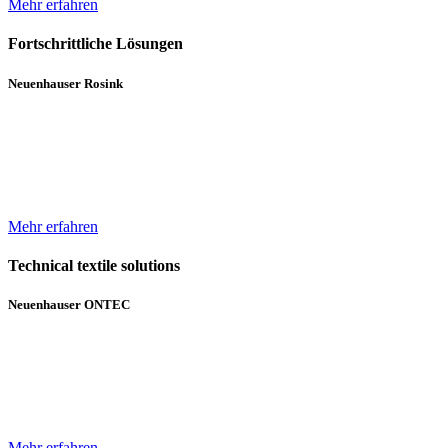
Mehr erfahren
Fortschrittliche Lösungen
Neuenhauser Rosink
Neben Hochleistungskannenstöcken und Kannenwechslern gehören
Servicemaschinen für die Spinnereien zum Lieferumfang von
Neuenhauser Rosink.
Mehr erfahren
Technical textile solutions
Neuenhauser ONTEC
Mit dem Textilmaschinen-Bereich ergänzt die Unternehmensgruppe
das bisherige Angebot im Bereich Wickeltechnik um Beschichtungs-
und Gelegeanlagen für technische Textilien.
Mehr erfahren