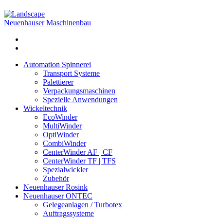
Neuenhauser Maschinenbau
Automation Spinnerei
Transport Systeme
Palettierer
Verpackungsmaschinen
Spezielle Anwendungen
Wickeltechnik
EcoWinder
MultiWinder
OptiWinder
CombiWinder
CenterWinder AF | CF
CenterWinder TF | TFS
Spezialwickler
Zubehör
Neuenhauser Rosink
Neuenhauser ONTEC
Gelegeanlagen / Turbotex
Auftragssysteme