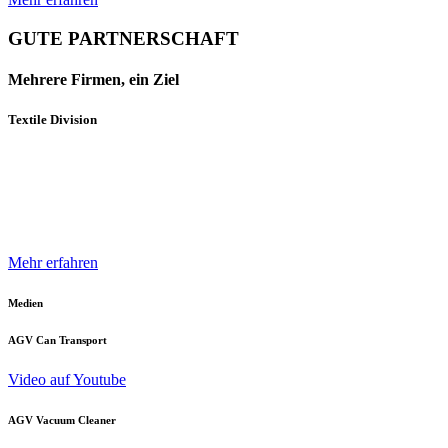
GUTE PARTNERSCHAFT
Mehrere Firmen, ein Ziel
Textile Division
Mehrere Unternehmen und Geschäftsbereiche der Neuenhauser
Gruppe sind mit innovativen Produkten und Konzepten darauf
spezialisiert, die Textilindustrie optimal zu unterstützen.
Mehr erfahren
Medien
AGV Can Transport
Video auf Youtube
AGV Vacuum Cleaner