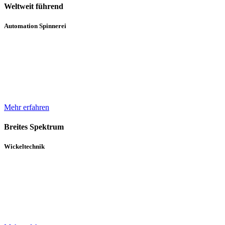
Weltweit führend
Automation Spinnerei
Wir sind weltweit führend in der automatisierten Handhabung von
Natur- und Chemiefasergarnspulen. Durch komplette
Automatisierungsprozesse unterstützen wir bei der Erhöhung der
Produktqualität.
Mehr erfahren
Breites Spektrum
Wickeltechnik
Unser breites Spektrum von Wicklern für die verschiedensten
Gewebe, Gewirke und Vliese basiert auf über 30 Jahren Erfahrung
und einem in diesem Zeitraum kontinuierlich gewachsenen Know-
How.