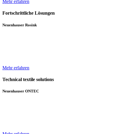
Mehr erfahren
Fortschrittliche Lösungen
Neuenhauser Rosink
Neben Hochleistungskannenstöcken und Kannenwechslern gehören
Servicemaschinen für die Spinnereien zum Lieferumfang von
Neuenhauser Rosink.
Mehr erfahren
Technical textile solutions
Neuenhauser ONTEC
Mit dem Textilmaschinen-Bereich ergänzt die Unternehmensgruppe
das bisherige Angebot im Bereich Wickeltechnik um Beschichtungs-
und Gelegeanlagen für technische Textilien.
Mehr erfahren