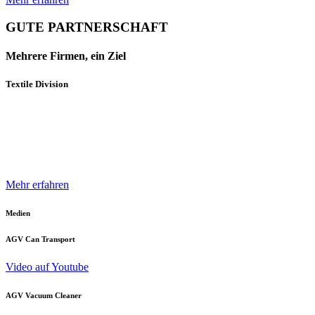
GUTE PARTNERSCHAFT
Mehrere Firmen, ein Ziel
Textile Division
Mehrere Unternehmen und Geschäftsbereiche der Neuenhauser
Gruppe sind mit innovativen Produkten und Konzepten darauf
spezialisiert, die Textilindustrie optimal zu unterstützen.
Mehr erfahren
Medien
AGV Can Transport
Video auf Youtube
AGV Vacuum Cleaner