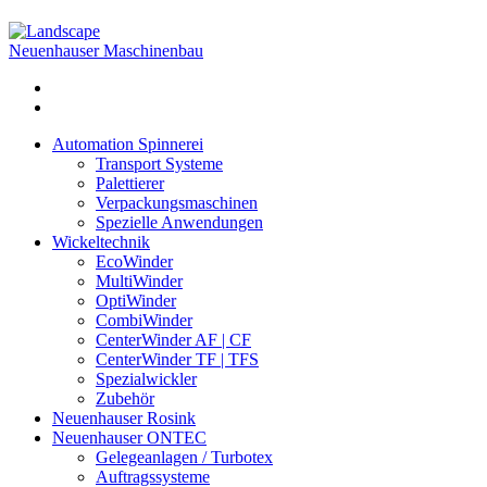
Neuenhauser Maschinenbau
Automation Spinnerei
Transport Systeme
Palettierer
Verpackungsmaschinen
Spezielle Anwendungen
Wickeltechnik
EcoWinder
MultiWinder
OptiWinder
CombiWinder
CenterWinder AF | CF
CenterWinder TF | TFS
Spezialwickler
Zubehör
Neuenhauser Rosink
Neuenhauser ONTEC
Gelegeanlagen / Turbotex
Auftragssysteme