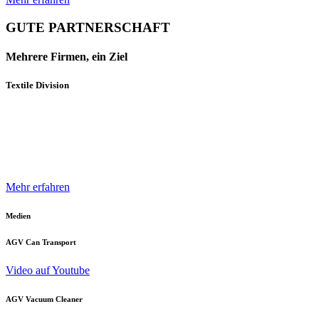
GUTE PARTNERSCHAFT
Mehrere Firmen, ein Ziel
Textile Division
Mehrere Unternehmen und Geschäftsbereiche der Neuenhauser
Gruppe sind mit innovativen Produkten und Konzepten darauf
spezialisiert, die Textilindustrie optimal zu unterstützen.
Mehr erfahren
Medien
AGV Can Transport
Video auf Youtube
AGV Vacuum Cleaner