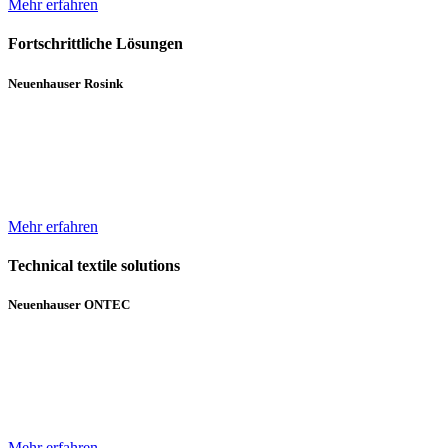
Mehr erfahren
Fortschrittliche Lösungen
Neuenhauser Rosink
Neben Hochleistungskannenstöcken und Kannenwechslern gehören
Servicemaschinen für die Spinnereien zum Lieferumfang von
Neuenhauser Rosink.
Mehr erfahren
Technical textile solutions
Neuenhauser ONTEC
Mit dem Textilmaschinen-Bereich ergänzt die Unternehmensgruppe
das bisherige Angebot im Bereich Wickeltechnik um Beschichtungs-
und Gelegeanlagen für technische Textilien.
Mehr erfahren