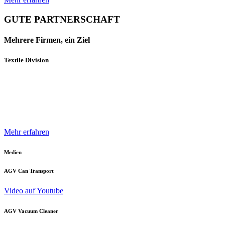
GUTE PARTNERSCHAFT
Mehrere Firmen, ein Ziel
Textile Division
Mehrere Unternehmen und Geschäftsbereiche der Neuenhauser
Gruppe sind mit innovativen Produkten und Konzepten darauf
spezialisiert, die Textilindustrie optimal zu unterstützen.
Mehr erfahren
Medien
AGV Can Transport
Video auf Youtube
AGV Vacuum Cleaner