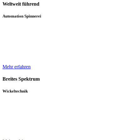
Weltweit führend
Automation Spinnerei
Wir sind weltweit führend in der automatisierten Handhabung von
Natur- und Chemiefasergarnspulen. Durch komplette
Automatisierungsprozesse unterstützen wir bei der Erhöhung der
Produktqualität.
Mehr erfahren
Breites Spektrum
Wickeltechnik
Unser breites Spektrum von Wicklern für die verschiedensten
Gewebe, Gewirke und Vliese basiert auf über 30 Jahren Erfahrung
und einem in diesem Zeitraum kontinuierlich gewachsenen Know-
How.