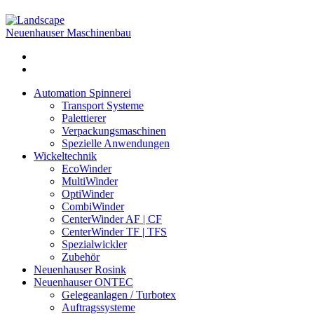
Neuenhauser Maschinenbau
Automation Spinnerei
Transport Systeme
Palettierer
Verpackungsmaschinen
Spezielle Anwendungen
Wickeltechnik
EcoWinder
MultiWinder
OptiWinder
CombiWinder
CenterWinder AF | CF
CenterWinder TF | TFS
Spezialwickler
Zubehör
Neuenhauser Rosink
Neuenhauser ONTEC
Gelegeanlagen / Turbotex
Auftragssysteme