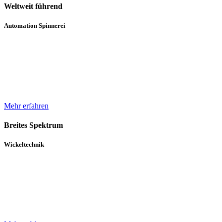
Weltweit führend
Automation Spinnerei
Wir sind weltweit führend in der automatisierten Handhabung von
Natur- und Chemiefasergarnspulen. Durch komplette
Automatisierungsprozesse unterstützen wir bei der Erhöhung der
Produktqualität.
Mehr erfahren
Breites Spektrum
Wickeltechnik
Unser breites Spektrum von Wicklern für die verschiedensten
Gewebe, Gewirke und Vliese basiert auf über 30 Jahren Erfahrung
und einem in diesem Zeitraum kontinuierlich gewachsenen Know-
How.