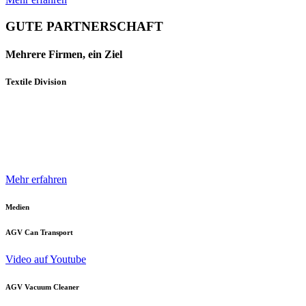
GUTE PARTNERSCHAFT
Mehrere Firmen, ein Ziel
Textile Division
Mehrere Unternehmen und Geschäftsbereiche der Neuenhauser
Gruppe sind mit innovativen Produkten und Konzepten darauf
spezialisiert, die Textilindustrie optimal zu unterstützen.
Mehr erfahren
Medien
AGV Can Transport
Video auf Youtube
AGV Vacuum Cleaner