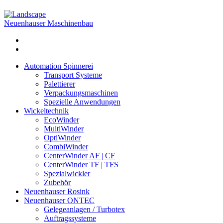
Neuenhauser Maschinenbau
Automation Spinnerei
Transport Systeme
Palettierer
Verpackungsmaschinen
Spezielle Anwendungen
Wickeltechnik
EcoWinder
MultiWinder
OptiWinder
CombiWinder
CenterWinder AF | CF
CenterWinder TF | TFS
Spezialwickler
Zubehör
Neuenhauser Rosink
Neuenhauser ONTEC
Gelegeanlagen / Turbotex
Auftragssysteme