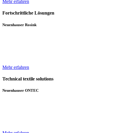
Mehr erfahren
Fortschrittliche Lösungen
Neuenhauser Rosink
Neben Hochleistungskannenstöcken und Kannenwechslern gehören
Servicemaschinen für die Spinnereien zum Lieferumfang von
Neuenhauser Rosink.
Mehr erfahren
Technical textile solutions
Neuenhauser ONTEC
Mit dem Textilmaschinen-Bereich ergänzt die Unternehmensgruppe
das bisherige Angebot im Bereich Wickeltechnik um Beschichtungs-
und Gelegeanlagen für technische Textilien.
Mehr erfahren