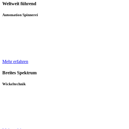
Weltweit führend
Automation Spinnerei
Wir sind weltweit führend in der automatisierten Handhabung von
Natur- und Chemiefasergarnspulen. Durch komplette
Automatisierungsprozesse unterstützen wir bei der Erhöhung der
Produktqualität.
Mehr erfahren
Breites Spektrum
Wickeltechnik
Unser breites Spektrum von Wicklern für die verschiedensten
Gewebe, Gewirke und Vliese basiert auf über 30 Jahren Erfahrung
und einem in diesem Zeitraum kontinuierlich gewachsenen Know-
How.