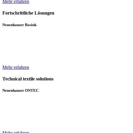
Mehr erfahren
Fortschrittliche Lösungen
Neuenhauser Rosink
Neben Hochleistungskannenstöcken und Kannenwechslern gehören
Servicemaschinen für die Spinnereien zum Lieferumfang von
Neuenhauser Rosink.
Mehr erfahren
Technical textile solutions
Neuenhauser ONTEC
Mit dem Textilmaschinen-Bereich ergänzt die Unternehmensgruppe
das bisherige Angebot im Bereich Wickeltechnik um Beschichtungs-
und Gelegeanlagen für technische Textilien.
Mehr erfahren