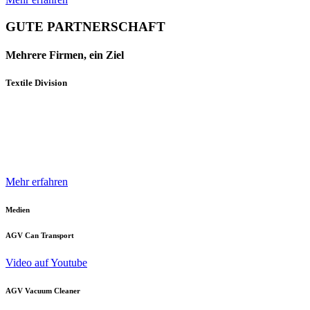
GUTE PARTNERSCHAFT
Mehrere Firmen, ein Ziel
Textile Division
Mehrere Unternehmen und Geschäftsbereiche der Neuenhauser
Gruppe sind mit innovativen Produkten und Konzepten darauf
spezialisiert, die Textilindustrie optimal zu unterstützen.
Mehr erfahren
Medien
AGV Can Transport
Video auf Youtube
AGV Vacuum Cleaner