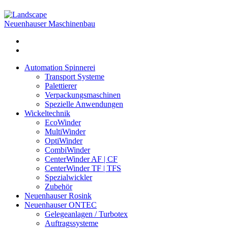
Neuenhauser Maschinenbau
Automation Spinnerei
Transport Systeme
Palettierer
Verpackungsmaschinen
Spezielle Anwendungen
Wickeltechnik
EcoWinder
MultiWinder
OptiWinder
CombiWinder
CenterWinder AF | CF
CenterWinder TF | TFS
Spezialwickler
Zubehör
Neuenhauser Rosink
Neuenhauser ONTEC
Gelegeanlagen / Turbotex
Auftragssysteme