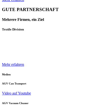
GUTE PARTNERSCHAFT
Mehrere Firmen, ein Ziel
Textile Division
Mehrere Unternehmen und Geschäftsbereiche der Neuenhauser
Gruppe sind mit innovativen Produkten und Konzepten darauf
spezialisiert, die Textilindustrie optimal zu unterstützen.
Mehr erfahren
Medien
AGV Can Transport
Video auf Youtube
AGV Vacuum Cleaner