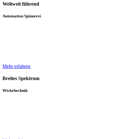
Weltweit führend
Automation Spinnerei
Wir sind weltweit führend in der automatisierten Handhabung von
Natur- und Chemiefasergarnspulen. Durch komplette
Automatisierungsprozesse unterstützen wir bei der Erhöhung der
Produktqualität.
Mehr erfahren
Breites Spektrum
Wickeltechnik
Unser breites Spektrum von Wicklern für die verschiedensten
Gewebe, Gewirke und Vliese basiert auf über 30 Jahren Erfahrung
und einem in diesem Zeitraum kontinuierlich gewachsenen Know-
How.