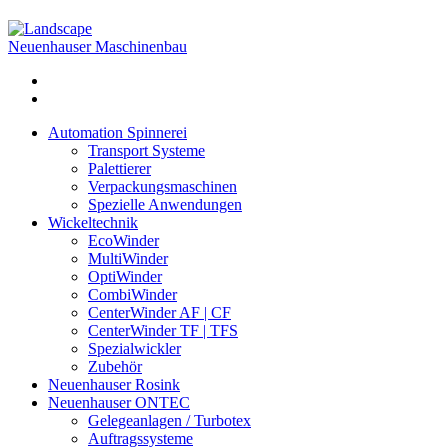
Neuenhauser Maschinenbau
Automation Spinnerei
Transport Systeme
Palettierer
Verpackungsmaschinen
Spezielle Anwendungen
Wickeltechnik
EcoWinder
MultiWinder
OptiWinder
CombiWinder
CenterWinder AF | CF
CenterWinder TF | TFS
Spezialwickler
Zubehör
Neuenhauser Rosink
Neuenhauser ONTEC
Gelegeanlagen / Turbotex
Auftragssysteme