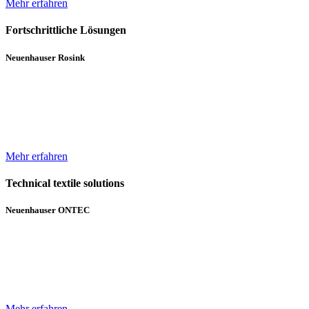
Mehr erfahren
Fortschrittliche Lösungen
Neuenhauser Rosink
Neben Hochleistungskannenstöcken und Kannenwechslern gehören
Servicemaschinen für die Spinnereien zum Lieferumfang von
Neuenhauser Rosink.
Mehr erfahren
Technical textile solutions
Neuenhauser ONTEC
Mit dem Textilmaschinen-Bereich ergänzt die Unternehmensgruppe
das bisherige Angebot im Bereich Wickeltechnik um Beschichtungs-
und Gelegeanlagen für technische Textilien.
Mehr erfahren