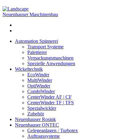
Neuenhauser Maschinenbau
Automation Spinnerei
Transport Systeme
Palettierer
Verpackungsmaschinen
Spezielle Anwendungen
Wickeltechnik
EcoWinder
MultiWinder
OptiWinder
CombiWinder
CenterWinder AF | CF
CenterWinder TF | TFS
Spezialwickler
Zubehör
Neuenhauser Rosink
Neuenhauser ONTEC
Gelegeanlagen / Turbotex
Auftragssysteme