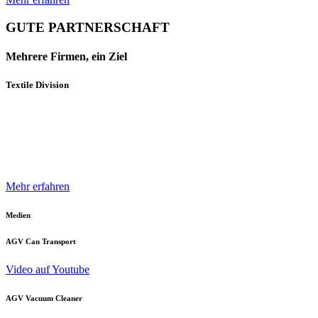
GUTE PARTNERSCHAFT
Mehrere Firmen, ein Ziel
Textile Division
Mehrere Unternehmen und Geschäftsbereiche der Neuenhauser
Gruppe sind mit innovativen Produkten und Konzepten darauf
spezialisiert, die Textilindustrie optimal zu unterstützen.
Mehr erfahren
Medien
AGV Can Transport
Video auf Youtube
AGV Vacuum Cleaner