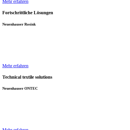
Mehr erfahren
Fortschrittliche Lösungen
Neuenhauser Rosink
Neben Hochleistungskannenstöcken und Kannenwechslern gehören
Servicemaschinen für die Spinnereien zum Lieferumfang von
Neuenhauser Rosink.
Mehr erfahren
Technical textile solutions
Neuenhauser ONTEC
Mit dem Textilmaschinen-Bereich ergänzt die Unternehmensgruppe
das bisherige Angebot im Bereich Wickeltechnik um Beschichtungs-
und Gelegeanlagen für technische Textilien.
Mehr erfahren