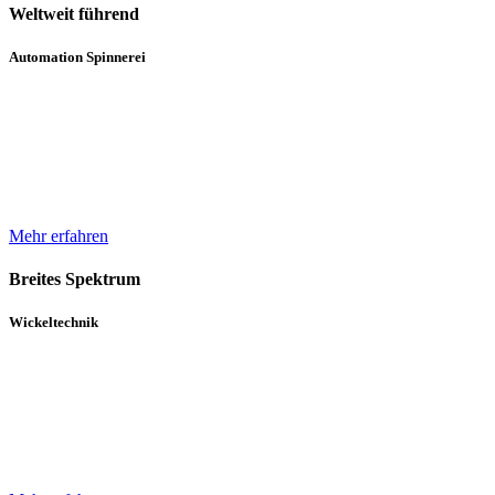
Weltweit führend
Automation Spinnerei
Wir sind weltweit führend in der automatisierten Handhabung von
Natur- und Chemiefasergarnspulen. Durch komplette
Automatisierungsprozesse unterstützen wir bei der Erhöhung der
Produktqualität.
Mehr erfahren
Breites Spektrum
Wickeltechnik
Unser breites Spektrum von Wicklern für die verschiedensten
Gewebe, Gewirke und Vliese basiert auf über 30 Jahren Erfahrung
und einem in diesem Zeitraum kontinuierlich gewachsenen Know-
How.