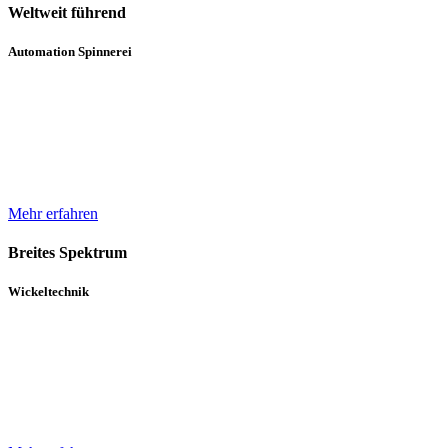
Weltweit führend
Automation Spinnerei
Wir sind weltweit führend in der automatisierten Handhabung von
Natur- und Chemiefasergarnspulen. Durch komplette
Automatisierungsprozesse unterstützen wir bei der Erhöhung der
Produktqualität.
Mehr erfahren
Breites Spektrum
Wickeltechnik
Unser breites Spektrum von Wicklern für die verschiedensten
Gewebe, Gewirke und Vliese basiert auf über 30 Jahren Erfahrung
und einem in diesem Zeitraum kontinuierlich gewachsenen Know-
How.