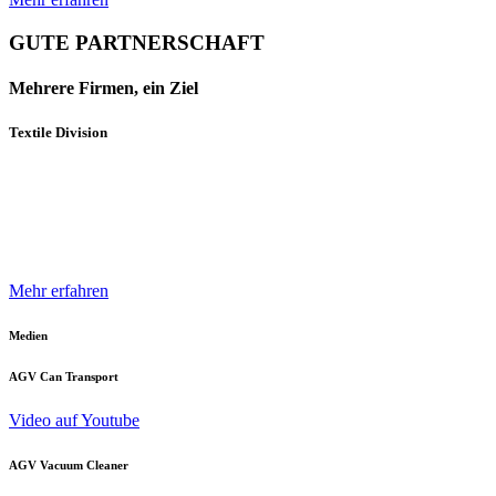
GUTE PARTNERSCHAFT
Mehrere Firmen, ein Ziel
Textile Division
Mehrere Unternehmen und Geschäftsbereiche der Neuenhauser
Gruppe sind mit innovativen Produkten und Konzepten darauf
spezialisiert, die Textilindustrie optimal zu unterstützen.
Mehr erfahren
Medien
AGV Can Transport
Video auf Youtube
AGV Vacuum Cleaner