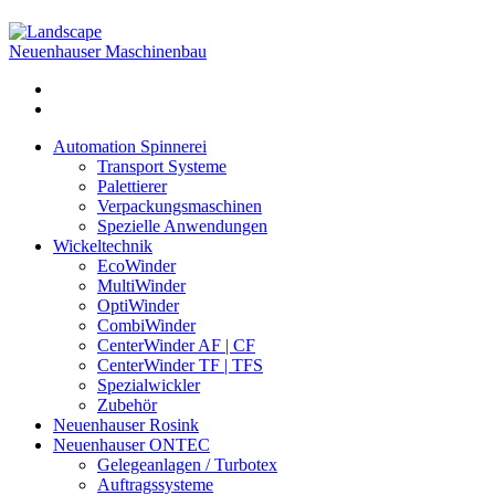
Neuenhauser Maschinenbau
Automation Spinnerei
Transport Systeme
Palettierer
Verpackungsmaschinen
Spezielle Anwendungen
Wickeltechnik
EcoWinder
MultiWinder
OptiWinder
CombiWinder
CenterWinder AF | CF
CenterWinder TF | TFS
Spezialwickler
Zubehör
Neuenhauser Rosink
Neuenhauser ONTEC
Gelegeanlagen / Turbotex
Auftragssysteme