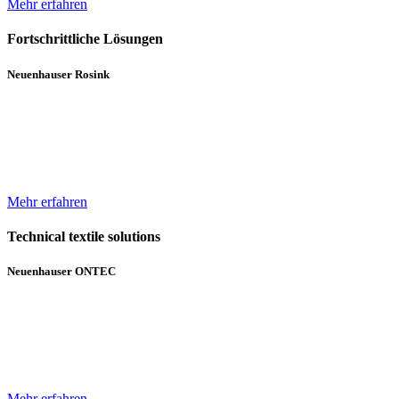
Mehr erfahren
Fortschrittliche Lösungen
Neuenhauser Rosink
Neben Hochleistungskannenstöcken und Kannenwechslern gehören
Servicemaschinen für die Spinnereien zum Lieferumfang von
Neuenhauser Rosink.
Mehr erfahren
Technical textile solutions
Neuenhauser ONTEC
Mit dem Textilmaschinen-Bereich ergänzt die Unternehmensgruppe
das bisherige Angebot im Bereich Wickeltechnik um Beschichtungs-
und Gelegeanlagen für technische Textilien.
Mehr erfahren