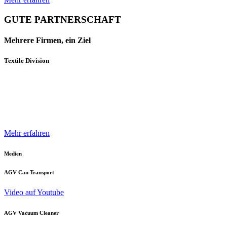
GUTE PARTNERSCHAFT
Mehrere Firmen, ein Ziel
Textile Division
Mehrere Unternehmen und Geschäftsbereiche der Neuenhauser
Gruppe sind mit innovativen Produkten und Konzepten darauf
spezialisiert, die Textilindustrie optimal zu unterstützen.
Mehr erfahren
Medien
AGV Can Transport
Video auf Youtube
AGV Vacuum Cleaner