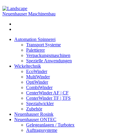
Neuenhauser Maschinenbau
Automation Spinnerei
Transport Systeme
Palettierer
Verpackungsmaschinen
Spezielle Anwendungen
Wickeltechnik
EcoWinder
MultiWinder
OptiWinder
CombiWinder
CenterWinder AF | CF
CenterWinder TF | TFS
Spezialwickler
Zubehör
Neuenhauser Rosink
Neuenhauser ONTEC
Gelegeanlagen / Turbotex
Auftragssysteme