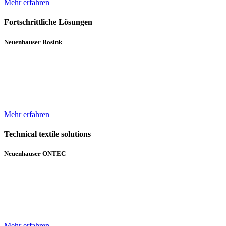
Mehr erfahren
Fortschrittliche Lösungen
Neuenhauser Rosink
Neben Hochleistungskannenstöcken und Kannenwechslern gehören
Servicemaschinen für die Spinnereien zum Lieferumfang von
Neuenhauser Rosink.
Mehr erfahren
Technical textile solutions
Neuenhauser ONTEC
Mit dem Textilmaschinen-Bereich ergänzt die Unternehmensgruppe
das bisherige Angebot im Bereich Wickeltechnik um Beschichtungs-
und Gelegeanlagen für technische Textilien.
Mehr erfahren