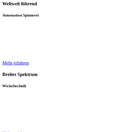
Weltweit führend
Automation Spinnerei
Wir sind weltweit führend in der automatisierten Handhabung von
Natur- und Chemiefasergarnspulen. Durch komplette
Automatisierungsprozesse unterstützen wir bei der Erhöhung der
Produktqualität.
Mehr erfahren
Breites Spektrum
Wickeltechnik
Unser breites Spektrum von Wicklern für die verschiedensten
Gewebe, Gewirke und Vliese basiert auf über 30 Jahren Erfahrung
und einem in diesem Zeitraum kontinuierlich gewachsenen Know-
How.