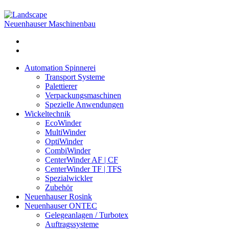
Neuenhauser Maschinenbau
Automation Spinnerei
Transport Systeme
Palettierer
Verpackungsmaschinen
Spezielle Anwendungen
Wickeltechnik
EcoWinder
MultiWinder
OptiWinder
CombiWinder
CenterWinder AF | CF
CenterWinder TF | TFS
Spezialwickler
Zubehör
Neuenhauser Rosink
Neuenhauser ONTEC
Gelegeanlagen / Turbotex
Auftragssysteme