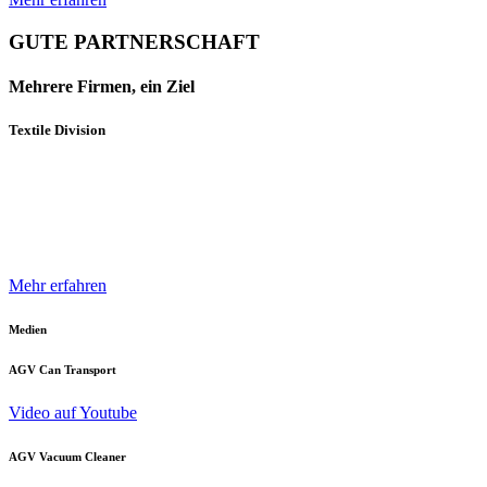
GUTE PARTNERSCHAFT
Mehrere Firmen, ein Ziel
Textile Division
Mehrere Unternehmen und Geschäftsbereiche der Neuenhauser
Gruppe sind mit innovativen Produkten und Konzepten darauf
spezialisiert, die Textilindustrie optimal zu unterstützen.
Mehr erfahren
Medien
AGV Can Transport
Video auf Youtube
AGV Vacuum Cleaner