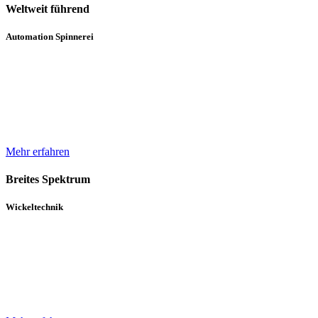
Weltweit führend
Automation Spinnerei
Wir sind weltweit führend in der automatisierten Handhabung von
Natur- und Chemiefasergarnspulen. Durch komplette
Automatisierungsprozesse unterstützen wir bei der Erhöhung der
Produktqualität.
Mehr erfahren
Breites Spektrum
Wickeltechnik
Unser breites Spektrum von Wicklern für die verschiedensten
Gewebe, Gewirke und Vliese basiert auf über 30 Jahren Erfahrung
und einem in diesem Zeitraum kontinuierlich gewachsenen Know-
How.