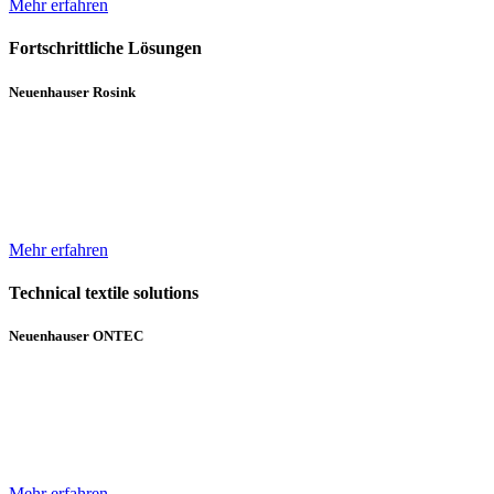
Mehr erfahren
Fortschrittliche Lösungen
Neuenhauser Rosink
Neben Hochleistungskannenstöcken und Kannenwechslern gehören
Servicemaschinen für die Spinnereien zum Lieferumfang von
Neuenhauser Rosink.
Mehr erfahren
Technical textile solutions
Neuenhauser ONTEC
Mit dem Textilmaschinen-Bereich ergänzt die Unternehmensgruppe
das bisherige Angebot im Bereich Wickeltechnik um Beschichtungs-
und Gelegeanlagen für technische Textilien.
Mehr erfahren