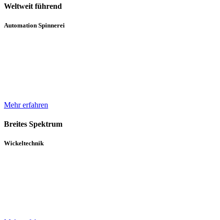
Weltweit führend
Automation Spinnerei
Wir sind weltweit führend in der automatisierten Handhabung von
Natur- und Chemiefasergarnspulen. Durch komplette
Automatisierungsprozesse unterstützen wir bei der Erhöhung der
Produktqualität.
Mehr erfahren
Breites Spektrum
Wickeltechnik
Unser breites Spektrum von Wicklern für die verschiedensten
Gewebe, Gewirke und Vliese basiert auf über 30 Jahren Erfahrung
und einem in diesem Zeitraum kontinuierlich gewachsenen Know-
How.