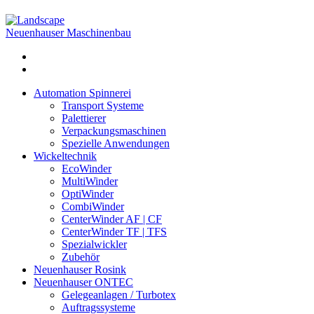
Neuenhauser Maschinenbau
Automation Spinnerei
Transport Systeme
Palettierer
Verpackungsmaschinen
Spezielle Anwendungen
Wickeltechnik
EcoWinder
MultiWinder
OptiWinder
CombiWinder
CenterWinder AF | CF
CenterWinder TF | TFS
Spezialwickler
Zubehör
Neuenhauser Rosink
Neuenhauser ONTEC
Gelegeanlagen / Turbotex
Auftragssysteme