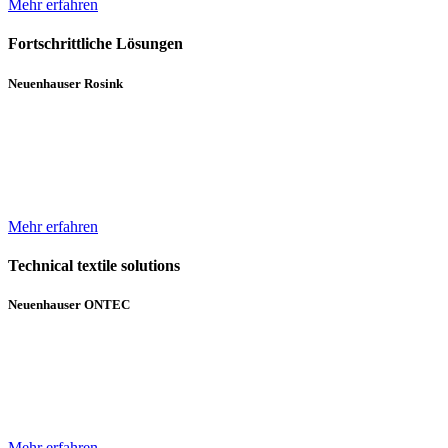
Mehr erfahren
Fortschrittliche Lösungen
Neuenhauser Rosink
Neben Hochleistungskannenstöcken und Kannenwechslern gehören
Servicemaschinen für die Spinnereien zum Lieferumfang von
Neuenhauser Rosink.
Mehr erfahren
Technical textile solutions
Neuenhauser ONTEC
Mit dem Textilmaschinen-Bereich ergänzt die Unternehmensgruppe
das bisherige Angebot im Bereich Wickeltechnik um Beschichtungs-
und Gelegeanlagen für technische Textilien.
Mehr erfahren