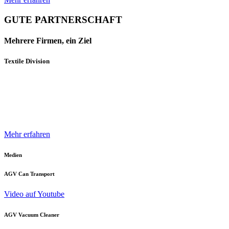
GUTE PARTNERSCHAFT
Mehrere Firmen, ein Ziel
Textile Division
Mehrere Unternehmen und Geschäftsbereiche der Neuenhauser
Gruppe sind mit innovativen Produkten und Konzepten darauf
spezialisiert, die Textilindustrie optimal zu unterstützen.
Mehr erfahren
Medien
AGV Can Transport
Video auf Youtube
AGV Vacuum Cleaner