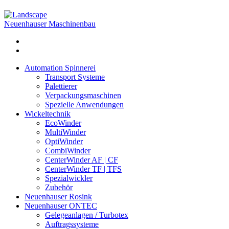
Neuenhauser Maschinenbau
Automation Spinnerei
Transport Systeme
Palettierer
Verpackungsmaschinen
Spezielle Anwendungen
Wickeltechnik
EcoWinder
MultiWinder
OptiWinder
CombiWinder
CenterWinder AF | CF
CenterWinder TF | TFS
Spezialwickler
Zubehör
Neuenhauser Rosink
Neuenhauser ONTEC
Gelegeanlagen / Turbotex
Auftragssysteme