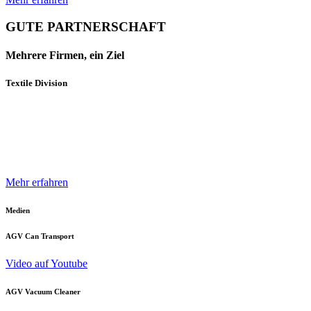
GUTE PARTNERSCHAFT
Mehrere Firmen, ein Ziel
Textile Division
Mehrere Unternehmen und Geschäftsbereiche der Neuenhauser
Gruppe sind mit innovativen Produkten und Konzepten darauf
spezialisiert, die Textilindustrie optimal zu unterstützen.
Mehr erfahren
Medien
AGV Can Transport
Video auf Youtube
AGV Vacuum Cleaner