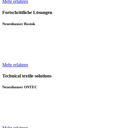
Mehr erfahren
Fortschrittliche Lösungen
Neuenhauser Rosink
Neben Hochleistungskannenstöcken und Kannenwechslern gehören
Servicemaschinen für die Spinnereien zum Lieferumfang von
Neuenhauser Rosink.
Mehr erfahren
Technical textile solutions
Neuenhauser ONTEC
Mit dem Textilmaschinen-Bereich ergänzt die Unternehmensgruppe
das bisherige Angebot im Bereich Wickeltechnik um Beschichtungs-
und Gelegeanlagen für technische Textilien.
Mehr erfahren