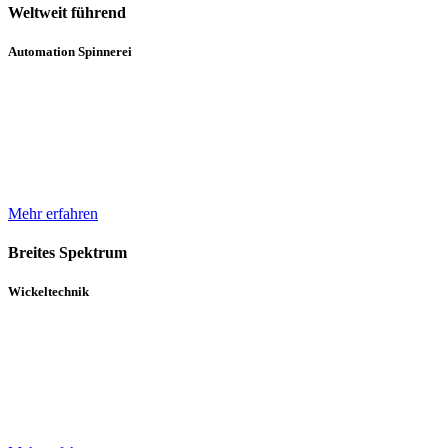
Weltweit führend
Automation Spinnerei
Wir sind weltweit führend in der automatisierten Handhabung von
Natur- und Chemiefasergarnspulen. Durch komplette
Automatisierungsprozesse unterstützen wir bei der Erhöhung der
Produktqualität.
Mehr erfahren
Breites Spektrum
Wickeltechnik
Unser breites Spektrum von Wicklern für die verschiedensten
Gewebe, Gewirke und Vliese basiert auf über 30 Jahren Erfahrung
und einem in diesem Zeitraum kontinuierlich gewachsenen Know-
How.