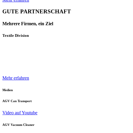
GUTE PARTNERSCHAFT
Mehrere Firmen, ein Ziel
Textile Division
Mehrere Unternehmen und Geschäftsbereiche der Neuenhauser
Gruppe sind mit innovativen Produkten und Konzepten darauf
spezialisiert, die Textilindustrie optimal zu unterstützen.
Mehr erfahren
Medien
AGV Can Transport
Video auf Youtube
AGV Vacuum Cleaner