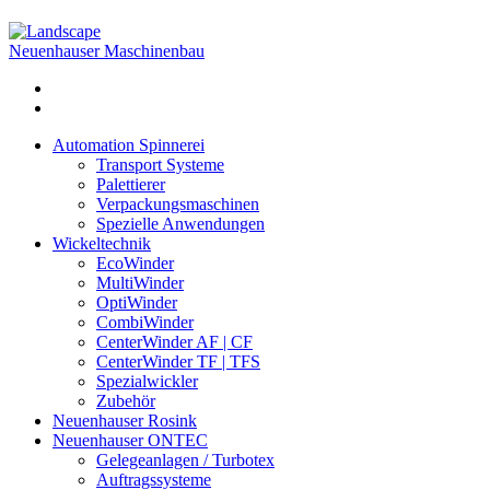
Neuenhauser Maschinenbau
Automation Spinnerei
Transport Systeme
Palettierer
Verpackungsmaschinen
Spezielle Anwendungen
Wickeltechnik
EcoWinder
MultiWinder
OptiWinder
CombiWinder
CenterWinder AF | CF
CenterWinder TF | TFS
Spezialwickler
Zubehör
Neuenhauser Rosink
Neuenhauser ONTEC
Gelegeanlagen / Turbotex
Auftragssysteme