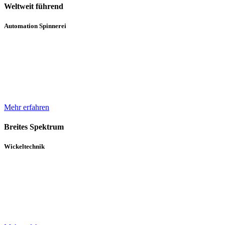
Weltweit führend
Automation Spinnerei
Wir sind weltweit führend in der automatisierten Handhabung von
Natur- und Chemiefasergarnspulen. Durch komplette
Automatisierungsprozesse unterstützen wir bei der Erhöhung der
Produktqualität.
Mehr erfahren
Breites Spektrum
Wickeltechnik
Unser breites Spektrum von Wicklern für die verschiedensten
Gewebe, Gewirke und Vliese basiert auf über 30 Jahren Erfahrung
und einem in diesem Zeitraum kontinuierlich gewachsenen Know-
How.