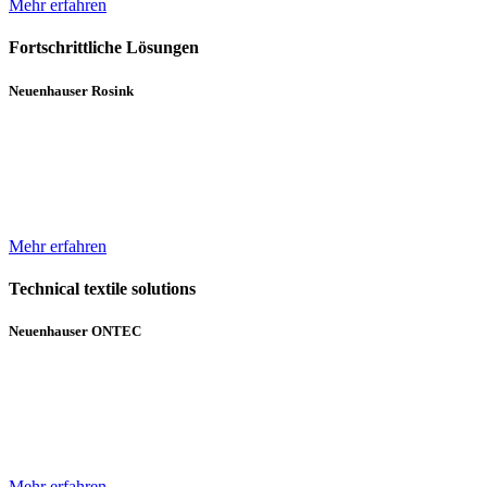
Mehr erfahren
Fortschrittliche Lösungen
Neuenhauser Rosink
Neben Hochleistungskannenstöcken und Kannenwechslern gehören
Servicemaschinen für die Spinnereien zum Lieferumfang von
Neuenhauser Rosink.
Mehr erfahren
Technical textile solutions
Neuenhauser ONTEC
Mit dem Textilmaschinen-Bereich ergänzt die Unternehmensgruppe
das bisherige Angebot im Bereich Wickeltechnik um Beschichtungs-
und Gelegeanlagen für technische Textilien.
Mehr erfahren