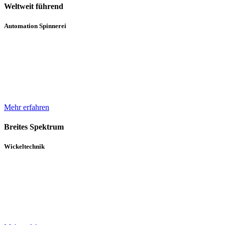
Weltweit führend
Automation Spinnerei
Wir sind weltweit führend in der automatisierten Handhabung von
Natur- und Chemiefasergarnspulen. Durch komplette
Automatisierungsprozesse unterstützen wir bei der Erhöhung der
Produktqualität.
Mehr erfahren
Breites Spektrum
Wickeltechnik
Unser breites Spektrum von Wicklern für die verschiedensten
Gewebe, Gewirke und Vliese basiert auf über 30 Jahren Erfahrung
und einem in diesem Zeitraum kontinuierlich gewachsenen Know-
How.