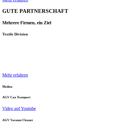
GUTE PARTNERSCHAFT
Mehrere Firmen, ein Ziel
Textile Division
Mehrere Unternehmen und Geschäftsbereiche der Neuenhauser
Gruppe sind mit innovativen Produkten und Konzepten darauf
spezialisiert, die Textilindustrie optimal zu unterstützen.
Mehr erfahren
Medien
AGV Can Transport
Video auf Youtube
AGV Vacuum Cleaner