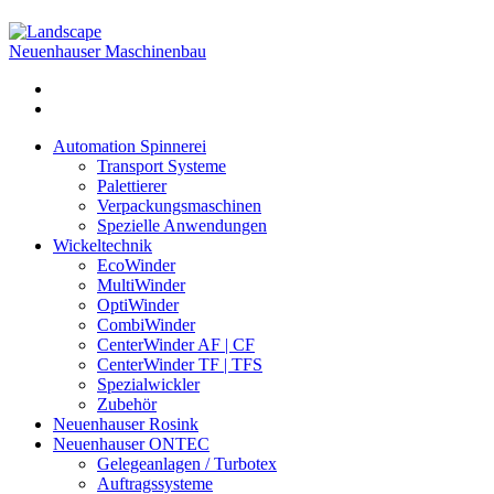
Neuenhauser Maschinenbau
Automation Spinnerei
Transport Systeme
Palettierer
Verpackungsmaschinen
Spezielle Anwendungen
Wickeltechnik
EcoWinder
MultiWinder
OptiWinder
CombiWinder
CenterWinder AF | CF
CenterWinder TF | TFS
Spezialwickler
Zubehör
Neuenhauser Rosink
Neuenhauser ONTEC
Gelegeanlagen / Turbotex
Auftragssysteme