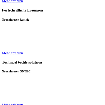
Mehr erfahren
Fortschrittliche Lösungen
Neuenhauser Rosink
Neben Hochleistungskannenstöcken und Kannenwechslern gehören
Servicemaschinen für die Spinnereien zum Lieferumfang von
Neuenhauser Rosink.
Mehr erfahren
Technical textile solutions
Neuenhauser ONTEC
Mit dem Textilmaschinen-Bereich ergänzt die Unternehmensgruppe
das bisherige Angebot im Bereich Wickeltechnik um Beschichtungs-
und Gelegeanlagen für technische Textilien.
Mehr erfahren