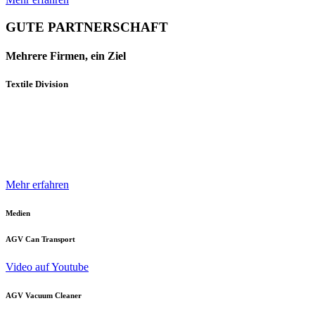
GUTE PARTNERSCHAFT
Mehrere Firmen, ein Ziel
Textile Division
Mehrere Unternehmen und Geschäftsbereiche der Neuenhauser
Gruppe sind mit innovativen Produkten und Konzepten darauf
spezialisiert, die Textilindustrie optimal zu unterstützen.
Mehr erfahren
Medien
AGV Can Transport
Video auf Youtube
AGV Vacuum Cleaner