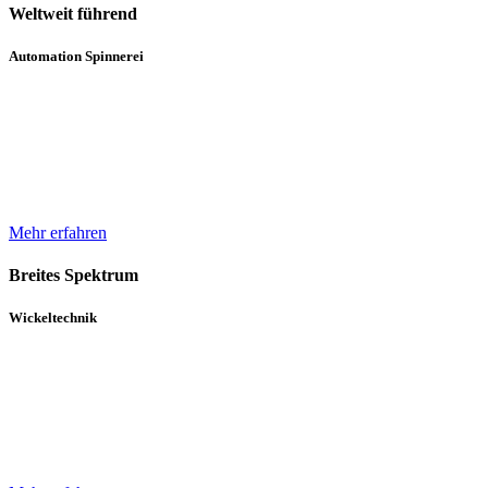
Weltweit führend
Automation Spinnerei
Wir sind weltweit führend in der automatisierten Handhabung von
Natur- und Chemiefasergarnspulen. Durch komplette
Automatisierungsprozesse unterstützen wir bei der Erhöhung der
Produktqualität.
Mehr erfahren
Breites Spektrum
Wickeltechnik
Unser breites Spektrum von Wicklern für die verschiedensten
Gewebe, Gewirke und Vliese basiert auf über 30 Jahren Erfahrung
und einem in diesem Zeitraum kontinuierlich gewachsenen Know-
How.