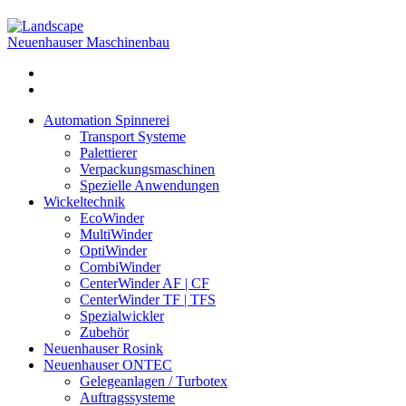
Neuenhauser Maschinenbau
Automation Spinnerei
Transport Systeme
Palettierer
Verpackungsmaschinen
Spezielle Anwendungen
Wickeltechnik
EcoWinder
MultiWinder
OptiWinder
CombiWinder
CenterWinder AF | CF
CenterWinder TF | TFS
Spezialwickler
Zubehör
Neuenhauser Rosink
Neuenhauser ONTEC
Gelegeanlagen / Turbotex
Auftragssysteme