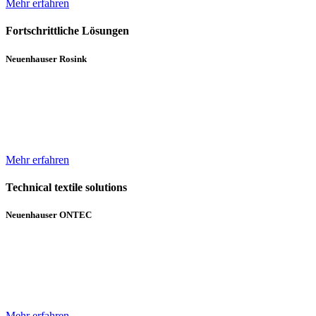
Mehr erfahren
Fortschrittliche Lösungen
Neuenhauser Rosink
Neben Hochleistungskannenstöcken und Kannenwechslern gehören
Servicemaschinen für die Spinnereien zum Lieferumfang von
Neuenhauser Rosink.
Mehr erfahren
Technical textile solutions
Neuenhauser ONTEC
Mit dem Textilmaschinen-Bereich ergänzt die Unternehmensgruppe
das bisherige Angebot im Bereich Wickeltechnik um Beschichtungs-
und Gelegeanlagen für technische Textilien.
Mehr erfahren